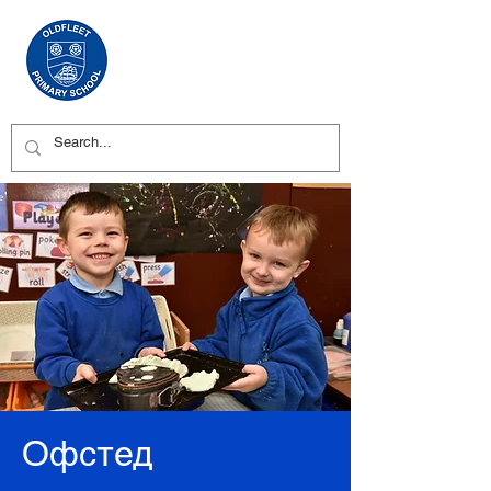
Офстед