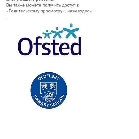
Вы также можете получить доступ к
«Родительскому просмотру», нажав
здесь
.
Начальная школа Priory, Priory Rd, Hull HU5
5RU
Телефон:
01482 509631
Эл. адрес:
admin@priory.hull.sch.uk
Исполнительный директор: миссис Дж.
Митчелл