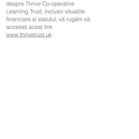
despre Thrive Co-operative
Learning Trust, inclusiv situațiile
financiare și statutul, vă rugăm să
accesați acest link
www.thrivetrust.uk
DOCUMENTE LEGALE DE
ÎNCREDERE THRIVE
Date de contact Thrive Co-
operative Learning Trust
Sediul central:
Școala Kelvin Hall, Bricknell Ave,
Hull, HU5 4QH
Tel: 01482 342229
E-mail:
info@thrivetrust.uk