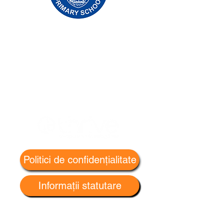
Școala Primară Priory, Priory Rd, Hull HU5
5RU
Telefon:
01482 509631
E-mail:
admin@priory.hull.sch.uk
Director executiv: doamna J Mitchell
Director de școală: doamna A Thompson
Întrebările inițiale din partea părinților și a
membrilor publicului vor fi adresate
domnișoarei D Kirlew, asistentul nostru de
afaceri școlii, care le va transmite apoi
membrului relevant al personalului.
Politici de confidențialitate
Informații statutare