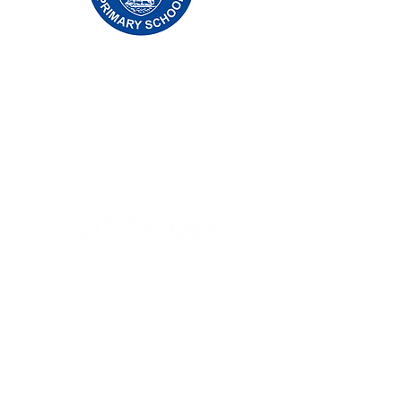
Școala Primară Priory, Priory Rd, Hull HU5
5RU
Telefon:
01482 509631
E-mail:
admin@priory.hull.sch.uk
Director executiv: doamna J Mitchell
Director de școală: doamna A Thompson
Întrebările inițiale din partea părinților și a
membrilor publicului vor fi adresate
domnișoarei D Kirlew, asistentul nostru de
afaceri școlii, care le va transmite apoi
membrului relevant al personalului.
Politici de confidențialitate
Informații statutare