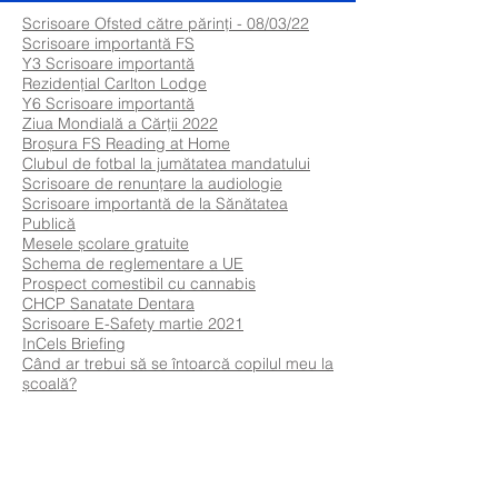
Scrisoare Ofsted către părinți - 08/03/22
Scrisoare importantă FS
Y3 Scrisoare importantă
Rezidențial Carlton Lodge
Y6 Scrisoare importantă
Ziua Mondială a Cărții 2022
Broșura FS Reading at Home
Clubul de fotbal la jumătatea mandatului
Scrisoare de renunțare la audiologie
Scrisoare importantă de la Sănătatea
Publică
Mesele școlare gratuite
Schema de reglementare a UE
Prospect comestibil cu cannabis
CHCP Sanatate Dentara
Scrisoare E-Safety martie 2021
InCels Briefing
Când ar trebui să se întoarcă copilul meu la
școală?