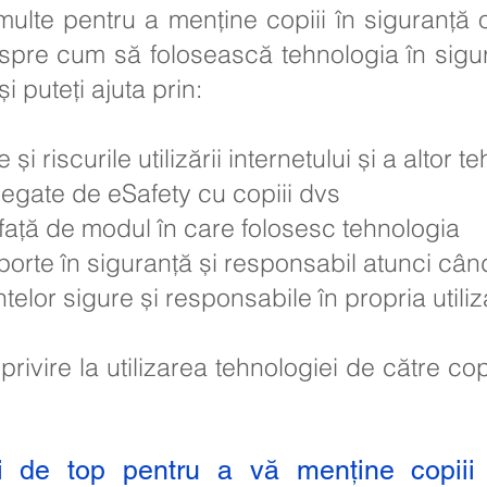
lte pentru a menține copiii în siguranță on
espre cum să folosească tehnologia în sigu
i puteți ajuta prin:
și riscurile utilizării internetului și a altor t
egate de eSafety cu copiii dvs
 față de modul în care folosesc tehnologia
orte în siguranță și responsabil atunci cân
or sigure și responsabile în propria utiliz
 privire la utilizarea tehnologiei de către co
ri de top pentru a vă menține copiii 