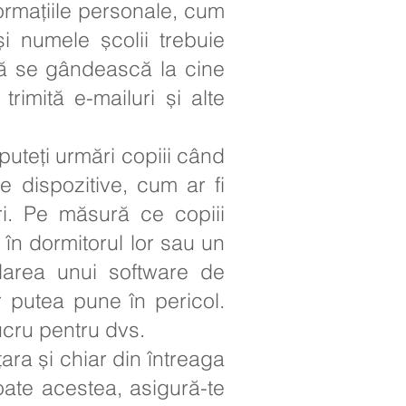
nformațiile personale, cum
și numele școlii trebuie
 să se gândească la cine
imită e-mailuri și alte
puteți urmări copiii când
te dispozitive, cum ar fi
ri. Pe măsură ce copiii
 în dormitorul lor sau un
alarea unui software de
 putea pune în pericol.
ucru pentru dvs.
țara și chiar din întreaga
toate acestea, asigură-te