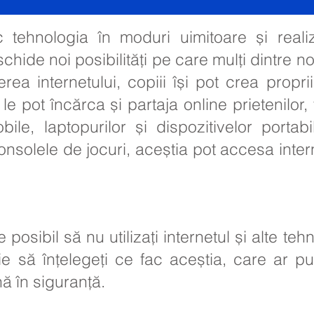
sc tehnologia în moduri uimitoare și reali
ide noi posibilități pe care mulți dintre no
a internetului, copiii își pot crea proprii
 le pot încărca și partaja online prietenilor, 
bile, laptopurilor și dispozitivelor portab
nsolele de jocuri, aceștia pot accesa interne
te posibil să nu utilizați internetul și alte t
ie să înțelegeți ce fac aceștia, care ar put
ă în siguranță.