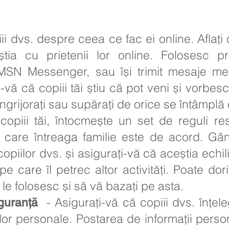
i dvs. despre ceea ce fac ei online. Aflați 
ia cu prietenii lor online. Folosesc 
MSN Messenger, sau își trimit mesaje mesa
i-vă că copiii tăi știu că pot veni și vorbes
grijorați sau supărați de orice se întâmplă 
iii tăi, întocmește un set de reguli res
cu care întreaga familie este de acord. Gâ
opiilor dvs. și asigurați-vă că aceștia echil
e care îl petrec altor activități. Poate dori
 le folosesc și să vă bazați pe asta.
- Asigurați-vă că copiii dvs. înțele
iguranță
r lor personale. Postarea de informații pers