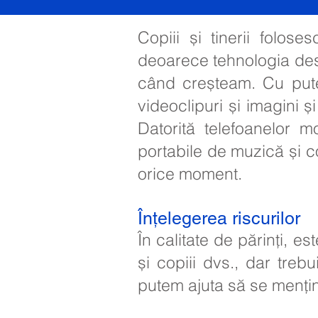
Copiii și tinerii folose
deoarece tehnologia desch
când creșteam. Cu putere
videoclipuri și imagini și
Datorită telefoanelor mo
portabile de muzică și co
orice moment.
Înțelegerea riscurilor
În calitate de părinți, es
și copiii dvs., dar trebu
putem ajuta să se mențin