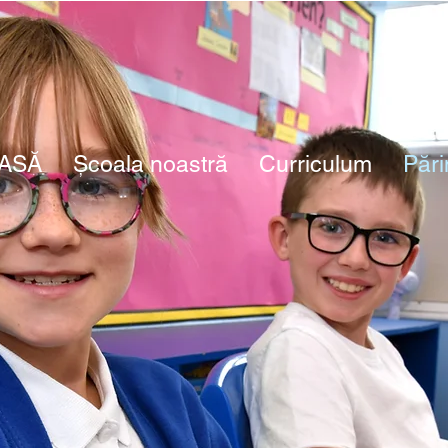
ASĂ
Școala noastră
Curriculum
Pări