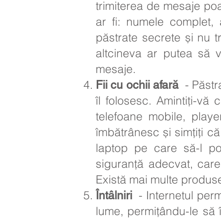
trimiterea de mesaje poat
ar fi: numele complet, 
păstrate secrete și nu t
altcineva ar putea să v
mesaje.
- Păstra
Fii cu ochii afară
îl folosesc. Amintiți-vă
telefoane mobile, play
îmbătrânesc și simțiți că
laptop pe care să-l po
siguranță adecvat, care
Există mai multe produse
- Internetul permi
Întâlniri
lume, permițându-le să î