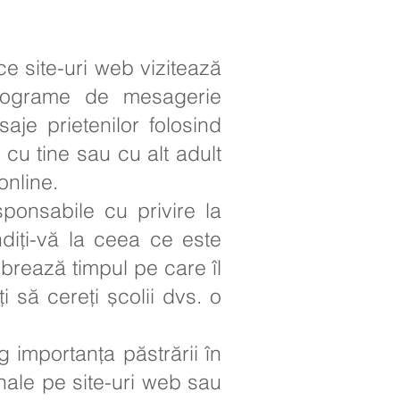
ce site-uri web vizitează
programe de mesagerie
je prietenilor folosind
c cu tine sau cu alt adult
online.
ponsabile cu privire la
ndiți-vă la ceea ce este
ibrează timpul pe care îl
ți să cereți școlii dvs. o
g importanța păstrării în
onale pe site-uri web sau