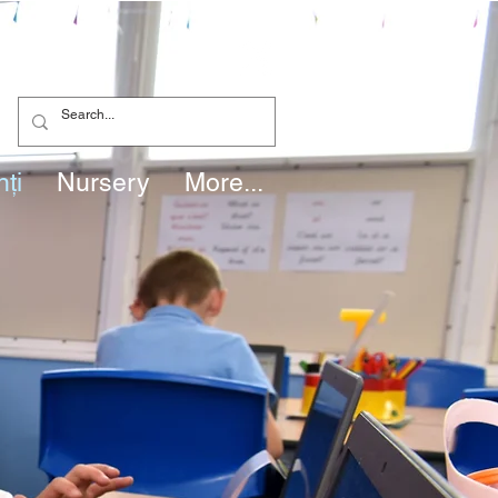
nţi
Nursery
More...