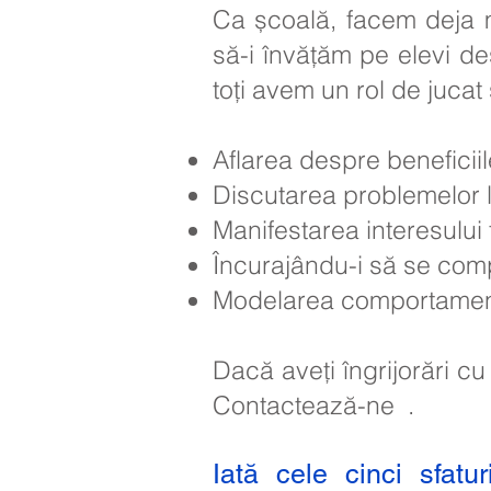
Ca școală, facem deja mu
să-i învățăm pe elevi d
toți avem un rol de jucat ș
Aflarea despre beneficiile 
Discutarea problemelor l
Manifestarea interesului
Încurajându-i să se comp
Modelarea comportamentel
Dacă aveți îngrijorări cu
Contactează-ne
.
Iată cele cinci sfatu