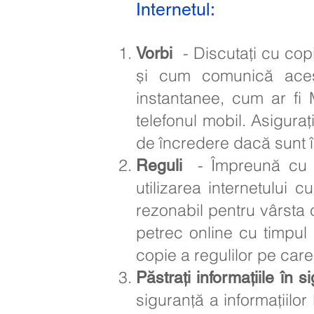
Internetul:
- Discutați cu copii
Vorbi
și cum comunică aceșt
instantanee, cum ar fi 
telefonul mobil. Asiguraț
de încredere dacă sunt în
- Împreună cu cop
Reguli
utilizarea internetului 
rezonabil pentru vârsta c
petrec online cu timpul p
copie a regulilor pe care
Păstrați informațiile în s
siguranță a informațiilo