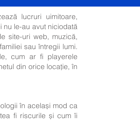
zează lucruri uimitoare,
i nu le-au avut niciodată
le site-uri web, muzică,
familiei sau întregii lumi.
ile, cum ar fi playerele
tul din orice locație, în
ehnologii în același mod ca
ea fi riscurile și cum îi