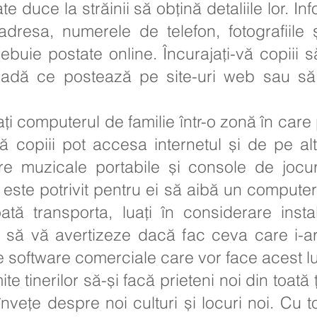
e duce la străinii să obțină detaliile lor. I
adresa, numerele de telefon, fotografiile 
rebuie postate online. Încurajați-vă copiii
adă ce postează pe site-uri web sau să tr
ți computerul de familie într-o zonă în care 
 că copiii pot accesa internetul și de pe al
ere muzicale portabile și console de jocu
 este potrivit pentru ei să aibă un computer
ată transporta, luați în considerare inst
 să vă avertizeze dacă fac ceva care i-ar
 software comerciale care vor face acest l
te tinerilor să-și facă prieteni noi din toată 
nvețe despre noi culturi și locuri noi. Cu 