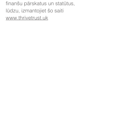
finanšu pārskatus un statūtus,
lūdzu, izmantojiet šo saiti
www.thrivetrust.uk
PAZIET JURIDISKĀS
UZTICAMES DOKUMENTUS
Thrive Co-operative Learning Trust
kontaktinformācija
Galvenais birojs:
Kelvin Hall School, Bricknell Ave,
Hull, HU5 4QH
Tālr.: 01482 342229
E-pasts:
info@thrivetrust.uk