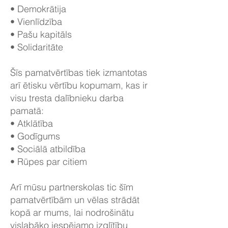
• Demokrātija
• Vienlīdzība
• Pašu kapitāls
• Solidaritāte
Šīs pamatvērtības tiek izmantotas
arī ētisku vērtību kopumam, kas ir
visu tresta dalībnieku darba
pamatā:
• Atklātība
• Godīgums
• Sociālā atbildība
• Rūpes par citiem
Arī mūsu partnerskolas tic šīm
pamatvērtībām un vēlas strādāt
kopā ar mums, lai nodrošinātu
vislabāko iespējamo izglītību