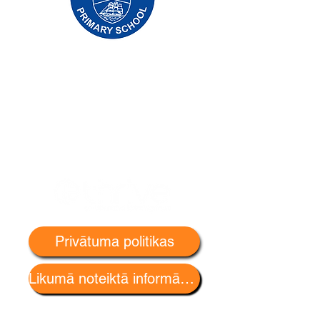
Priory Primary School, Priory Rd, Hull HU5
5RU
Tālrunis:
01482 509631
E-pasts:
admin@priory.hull.sch.uk
Vadītāja skolotāja: J Mitchell kundze
Skolas vadītāja: A Thompson kundze
Sākotnējie jautājumi no vecākiem un
sabiedrības locekļiem tiks nosūtīti mūsu
skolas biznesa asistentei D. Kirlevas
jaunkundzei, kura pēc tam tos pārsūtīs
attiecīgajam personāla loceklim.
Privātuma politikas
Likumā noteiktā informācija