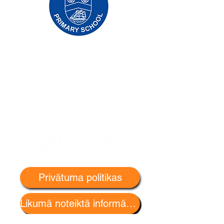
Priory Primary School, Priory Rd, Hull HU5
5RU
Tālrunis:
01482 509631
E-pasts:
admin@priory.hull.sch.uk
Vadītāja skolotāja: J Mitchell kundze
Skolas vadītāja: A Thompson kundze
Sākotnējie jautājumi no vecākiem un
sabiedrības locekļiem tiks nosūtīti mūsu
skolas biznesa asistentei D. Kirlevas
jaunkundzei, kura pēc tam tos pārsūtīs
attiecīgajam personāla loceklim.
Privātuma politikas
Likumā noteiktā informācija