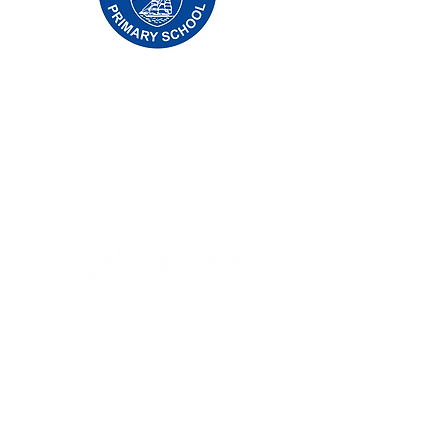
Priory Primary School, Priory Rd, Hull HU5
5RU
Tālrunis:
01482 509631
E-pasts:
admin@priory.hull.sch.uk
Vadītāja skolotāja: J Mitchell kundze
Skolas vadītāja: A Thompson kundze
Sākotnējie jautājumi no vecākiem un
sabiedrības locekļiem tiks nosūtīti mūsu
skolas biznesa asistentei D. Kirlevas
jaunkundzei, kura pēc tam tos pārsūtīs
attiecīgajam personāla loceklim.
Privātuma politikas
Likumā noteiktā informācija