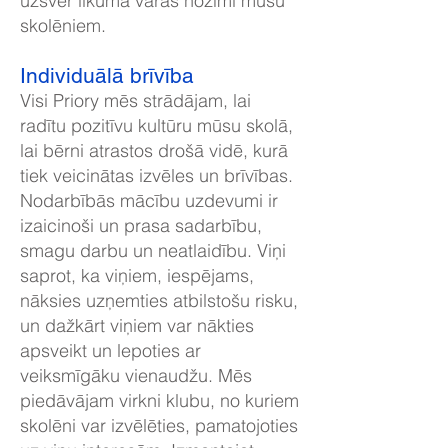
uzsver likuma varas nozīmi mūsu
skolēniem.
Individuālā brīvība
Visi Priory mēs strādājam, lai
radītu pozitīvu kultūru mūsu skolā,
lai bērni atrastos drošā vidē, kurā
tiek veicinātas izvēles un brīvības.
Nodarbībās mācību uzdevumi ir
izaicinoši un prasa sadarbību,
smagu darbu un neatlaidību. Viņi
saprot, ka viņiem, iespējams,
nāksies uzņemties atbilstošu risku,
un dažkārt viņiem var nākties
apsveikt un lepoties ar
veiksmīgāku vienaudžu. Mēs
piedāvājam virkni klubu, no kuriem
skolēni var izvēlēties, pamatojoties