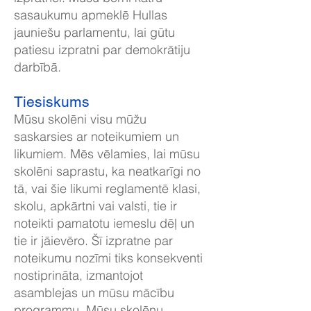
sasaukumu apmeklē Hullas
jauniešu parlamentu, lai gūtu
patiesu izpratni par demokrātiju
darbībā.
Tiesiskums
Mūsu skolēni visu mūžu
saskarsies ar noteikumiem un
likumiem. Mēs vēlamies, lai mūsu
skolēni saprastu, ka neatkarīgi no
tā, vai šie likumi reglamentē klasi,
skolu, apkārtni vai valsti, tie ir
noteikti pamatotu iemeslu dēļ un
tie ir jāievēro. Šī izpratne par
noteikumu nozīmi tiks konsekventi
nostiprināta, izmantojot
asamblejas un mūsu mācību
programmu. Mūsu skolēnu