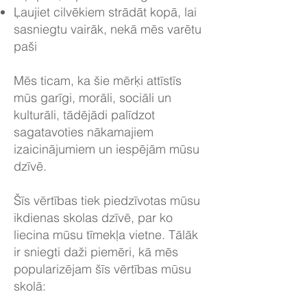
Ļaujiet cilvēkiem strādāt kopā, lai
sasniegtu vairāk, nekā mēs varētu
paši
Mēs ticam, ka šie mērķi attīstīs
mūs garīgi, morāli, sociāli un
kulturāli, tādējādi palīdzot
sagatavoties nākamajiem
izaicinājumiem un iespējām mūsu
dzīvē.
Šīs vērtības tiek piedzīvotas mūsu
ikdienas skolas dzīvē, par ko
liecina mūsu tīmekļa vietne. Tālāk
ir sniegti daži piemēri, kā mēs
popularizējam šīs vērtības mūsu
skolā: