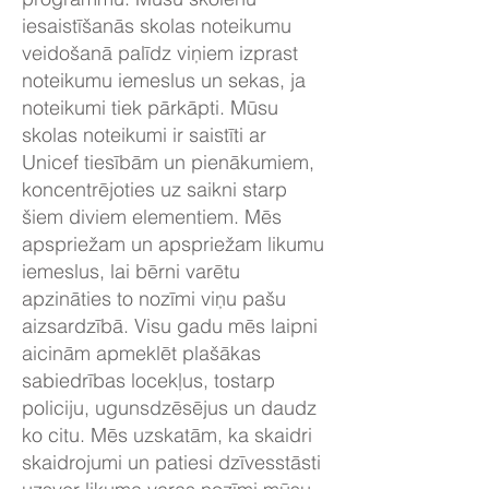
iesaistīšanās skolas noteikumu
veidošanā palīdz viņiem izprast
noteikumu iemeslus un sekas, ja
noteikumi tiek pārkāpti. Mūsu
skolas noteikumi ir saistīti ar
Unicef tiesībām un pienākumiem,
koncentrējoties uz saikni starp
šiem diviem elementiem. Mēs
apspriežam un apspriežam likumu
iemeslus, lai bērni varētu
apzināties to nozīmi viņu pašu
aizsardzībā. Visu gadu mēs laipni
aicinām apmeklēt plašākas
sabiedrības locekļus, tostarp
policiju, ugunsdzēsējus un daudz
ko citu. Mēs uzskatām, ka skaidri
skaidrojumi un patiesi dzīvesstāsti