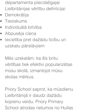
departamenta piecdaļīgajai
Lielbritānijas vērtību definīcijai:
Demokrātija
Tiesiskums
Individuālā brīvība
Abpusēja cieņa
Iecietība pret dažādu ticību un
uzskatu pārstāvjiem
Mēs uzskatām, ka šīs britu
vērtības tiek efektīvi popularizētas
mūsu skolā, izmantojot mūsu
skolas mērķus.
Priory School saprot, ka mūsdienu
Lielbritānijā ir daudz dažādu
kopienu veidu. Priory Primary
School atrodas rietumos no Hullas