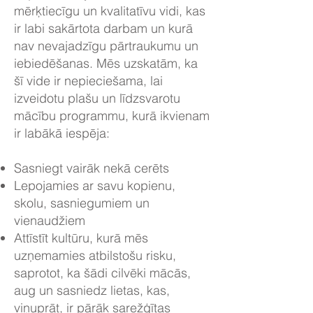
mērķtiecīgu un kvalitatīvu vidi, kas
ir labi sakārtota darbam un kurā
nav nevajadzīgu pārtraukumu un
iebiedēšanas. Mēs uzskatām, ka
šī vide ir nepieciešama, lai
izveidotu plašu un līdzsvarotu
mācību programmu, kurā ikvienam
ir labākā iespēja:
Sasniegt vairāk nekā cerēts
Lepojamies ar savu kopienu,
skolu, sasniegumiem un
vienaudžiem
Attīstīt kultūru, kurā mēs
uzņemamies atbilstošu risku,
saprotot, ka šādi cilvēki mācās,
aug un sasniedz lietas, kas,
viņuprāt, ir pārāk sarežģītas