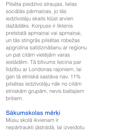
Pilsēta piedzīvo straujas, lielas
sociālās pārmaiņas, jo tās
iedzīvotāju skaits kļūst arvien
dažādāks. Korpuss ir liktenis
pretstatā apmaiņai vai apmaiņai,
un tās stingrās pilsētas robežas
apgrūtina salīdzināšanu ar reģionu
un pat citām vietējām varas
iestādēm. Tā blīvums liecina par
līdzību ar Londonas rajoniem, lai
gan tā etniskā sastāva nav. 11%
pilsētas iedzīvotāju nāk no citām
etniskām grupām, nevis baltajiem
britiem.
Sākumskolas mērķi
Mūsu skolā ikvienam ir
nepārtraukti jāstrādā, lai izveidotu