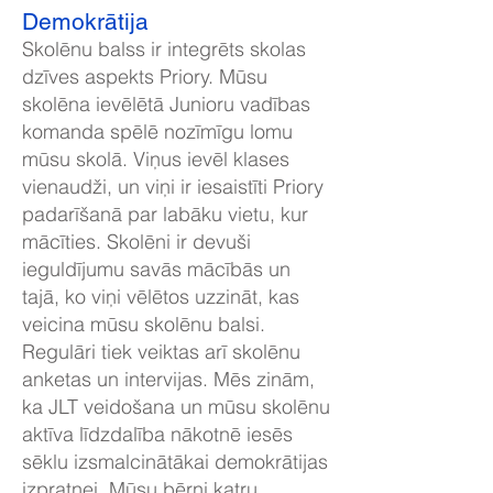
Demokrātija
Skolēnu balss ir integrēts skolas
dzīves aspekts Priory. Mūsu
skolēna ievēlētā Junioru vadības
komanda spēlē nozīmīgu lomu
mūsu skolā. Viņus ievēl klases
vienaudži, un viņi ir iesaistīti Priory
padarīšanā par labāku vietu, kur
mācīties. Skolēni ir devuši
ieguldījumu savās mācībās un
tajā, ko viņi vēlētos uzzināt, kas
veicina mūsu skolēnu balsi.
Regulāri tiek veiktas arī skolēnu
anketas un intervijas. Mēs zinām,
ka JLT veidošana un mūsu skolēnu
aktīva līdzdalība nākotnē iesēs
sēklu izsmalcinātākai demokrātijas
izpratnei. Mūsu bērni katru