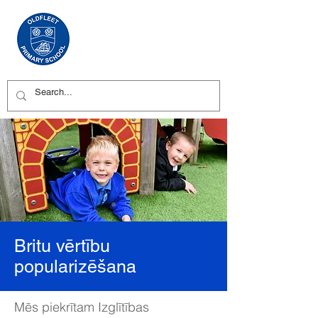
Britu vērtību
popularizēšana
Mēs piekrītam Izglītības