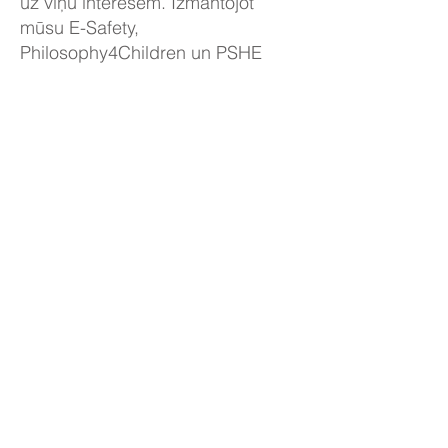
uz viņu interesēm. Izmantojot
mūsu E-Safety,
Philosophy4Children un PSHE
sesijas, mēs izglītojam bērnus par
viņu tiesībām un personiskajām
brīvībām, kā arī atbalstām viņus
apzināties, kā šīs brīvības izmantot
droši.
Abpusēja cieņa
Mūsu skolēni mācās kopā ar cieņu
viens pret otru. Mēs novērtējam un
cildinām savus vienaudžus, kā
liecina mūsu tīmekļa vietne. Katrs
skolēns zina, ka mēs cienām un
novērtējam viens otru neatkarīgi
no atšķirībām. Savstarpēja cieņa ir
mūsu skolas mērķu galvenā