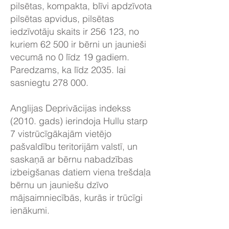
pilsētas, kompakta, blīvi apdzīvota
pilsētas apvidus, pilsētas
iedzīvotāju skaits ir 256 123, no
kuriem 62 500 ir bērni un jaunieši
vecumā no 0 līdz 19 gadiem.
Paredzams, ka līdz 2035. lai
sasniegtu 278 000.
Anglijas Deprivācijas indekss
(2010. gads) ierindoja Hullu starp
7 vistrūcīgākajām vietējo
pašvaldību teritorijām valstī, un
saskaņā ar bērnu nabadzības
izbeigšanas datiem viena trešdaļa
bērnu un jauniešu dzīvo
mājsaimniecībās, kurās ir trūcīgi
ienākumi.