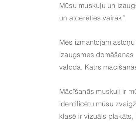
Mūsu muskuļu un izaugs
un atcerēties vairāk”.
Mēs izmantojam astoņu 
izaugsmes domāšanas pr
valodā. Katrs mācīšanās 
Mācīšanās muskuļi ir m
identificētu mūsu zvaig
klasē ir vizuāls plakāt