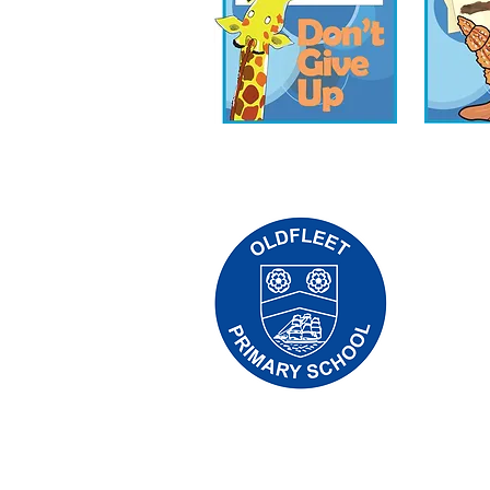
Priory Pr
0
Tālrunis:
Vadītāja s
Skolas va
Sākotnējie
mūsu skol
tos pārsūt
Autortiesības © 2021 Priory Primary Sc