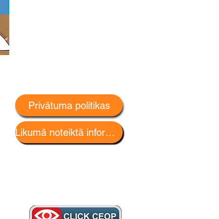
Privātuma politikas
Likumā noteiktā informācija
ti
m