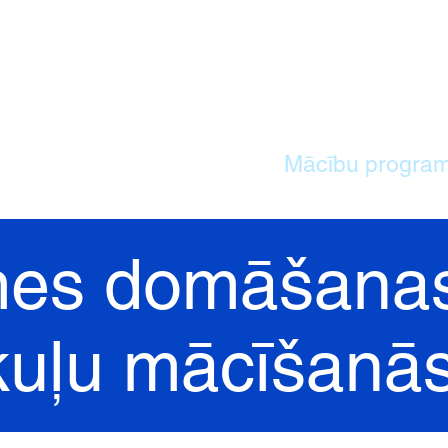
MĀJAS
Mūsu skola
Mācību progra
es domāšanas
uļu mācīšanā