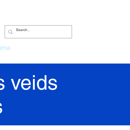
mma
Vecāki
More...
 veids
s