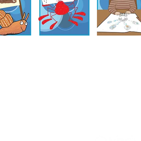
imary School, Priory Rd, Hull HU5 5RU
1482 509631
E-pasts:
admin@priory.hull.sch.uk
kolotāja: J Mitchell kundze
dītāja: A Thompson kundze
 jautājumi no vecākiem un sabiedrības locekļiem tiks nosūtī
as biznesa asistentei D. Kirlevas jaunkundzei, kura pēc ta
īs attiecīgajam personāla loceklim.
hool
. Uzplaukst kooperatīvās mācīšanās