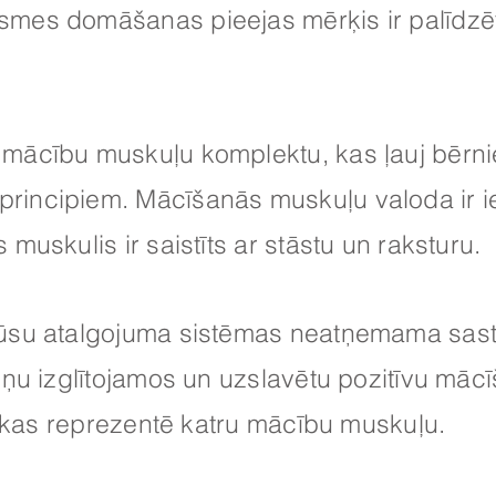
mes domāšanas pieejas mērķis ir palīdzēt
mācību muskuļu komplektu, kas ļauj bērnie
incipiem. Mācīšanās muskuļu valoda ir 
muskulis ir saistīts ar stāstu un raksturu.
ūsu atalgojuma sistēmas neatņemama sastā
žņu izglītojamos un uzslavētu pozitīvu māc
s, kas reprezentē katru mācību muskuļu.