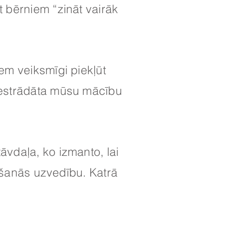
 bērniem “zināt vairāk
m veiksmīgi piekļūt
iestrādāta mūsu mācību
vdaļa, ko izmanto, lai
īšanās uzvedību. Katrā