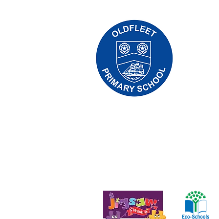
Priory Pr
Telefonas:
Vykdomoji
Mokyklos 
Pradinės 
mokyklos v
personalo 
Autoriaus teisės © 2021 Priory Primary
trestas.
Įmonės numeris: 10375776. – Registruota
Avenue, Hull, Anglija – HU5 4QH