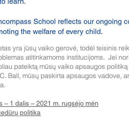
o learn.
ncompass School reflects our ongoing 
ting the welfare of every child.
etas yra jūsų vaiko gerovė, todėl teisinis re
blemas atitinkamoms institucijoms. Jei nori
toliau pateiktą mūsų vaiko apsaugos politiką 
u C. Ball, mūsų paskirta apsaugos vadove, 
a.
– 1 dalis – 2021 m. rugsėjo mėn
cedūrų politika