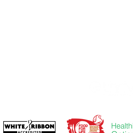
imary School, Priory Rd, Hull HU5 5RU
01482 509631
El. paštas:
admin@priory.hull.sch.uk
 vadovė mokytoja: ponia J Mitchell
vadovė: ponia A Thompson
tėvų ir visuomenės narių užklausos bus pateiktos mūsų
erslo asistentei D. Kirlew, kuri jas perduos atitinkamam
nariui.
 School
. Klestėkite kooperatyvo mokymosi
 buveinė – Kelvin Hall School, Bricknell