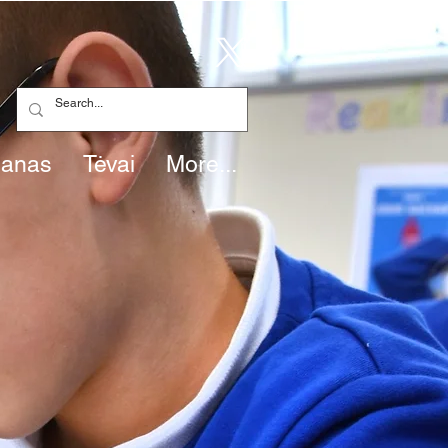
lanas
Tėvai
More...