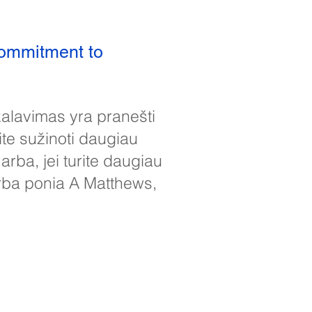
commitment to
ikalavimas yra pranešti
te sužinoti daugiau
arba, jei turite daugiau
arba ponia A Matthews,