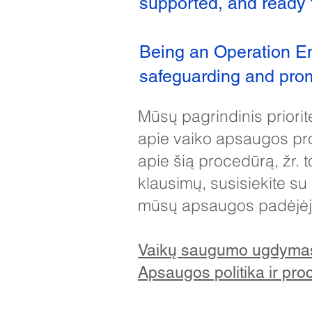
supported, and ready t
Being an Operation E
safeguarding and promo
Mūsų pagrindinis priorit
apie vaiko apsaugos pro
apie šią procedūrą, žr. 
klausimų, susisiekite s
mūsų apsaugos padėjėj
Vaikų saugumo ugdymas 
Apsaugos politika ir pro