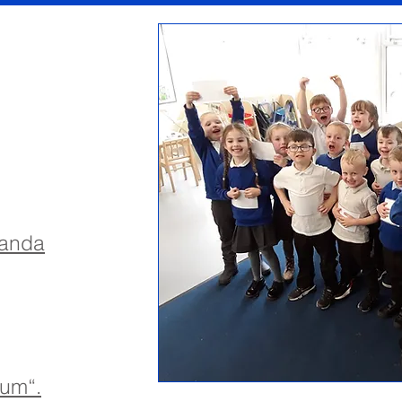
manda
um“.