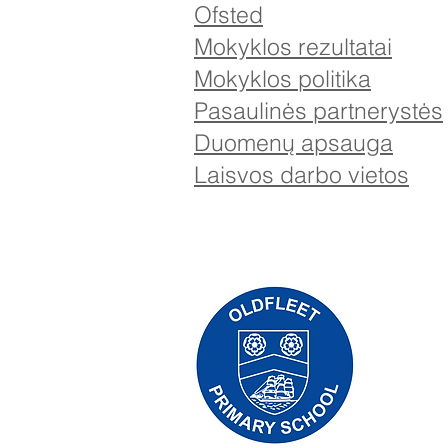
Ofsted
Mokyklos rezultatai
Mokyklos politika
Pasaulinės partnerystės
Duomenų apsauga
Laisvos darbo vietos
Priory Pr
Telefonas:
Vykdomoji
Mokyklos 
Pradinės 
mokyklos v