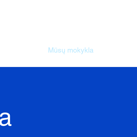
NAMAI
Mūsų mokykla
Mokymo p
a