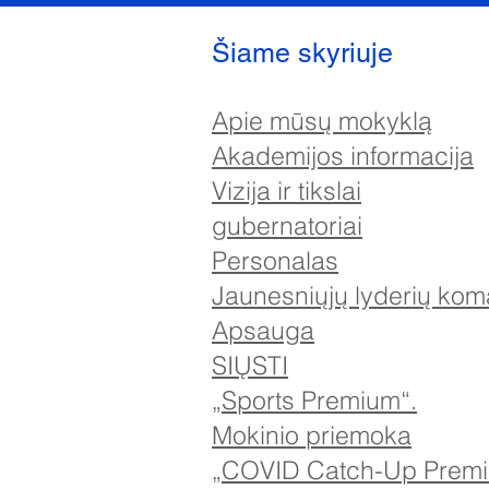
Šiame skyriuje
Apie mūsų mokyklą
Akademijos informacija
Vizija ir tikslai
gubernatoriai
Personalas
Jaunesniųjų lyderių ko
Apsauga
SIŲSTI
„Sports Premium“.
Mokinio priemoka
„COVID Catch-Up Premi