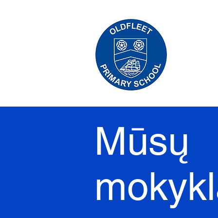
Mūsų
mokykl