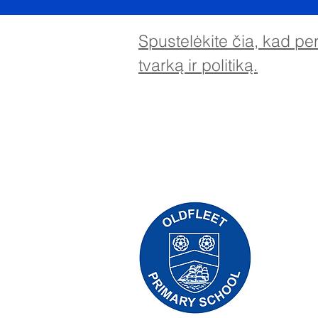
Spustelėkite čia, kad p
tvarką ir politiką.
Priory Pr
Telefonas:
Vykdomoji
Mokyklos 
Pradinės 
mokyklos v