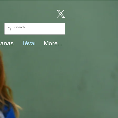
lanas
Tėvai
More...