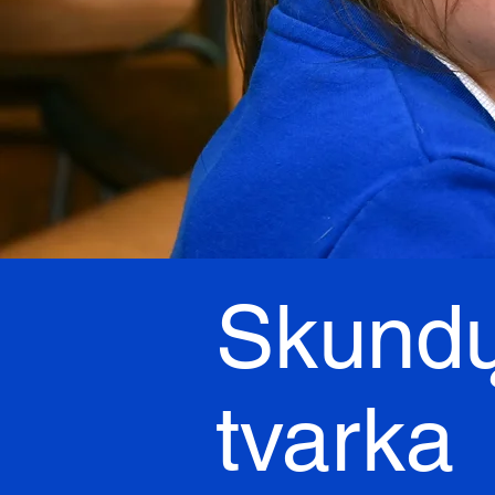
Skundų
tvarka