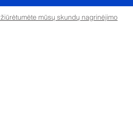
eržiūrėtumėte mūsų skundų nagrinėjimo
imary School, Priory Rd, Hull HU5 5RU
01482 509631
El. paštas:
admin@priory.hull.sch.uk
 vadovė mokytoja: ponia J Mitchell
vadovė: ponia A Thompson
tėvų ir visuomenės narių užklausos bus pateiktos mūsų
erslo asistentei D. Kirlew, kuri jas perduos atitinkamam