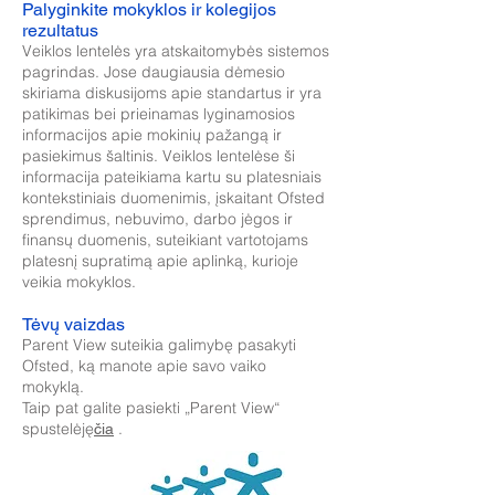
Palyginkite mokyklos ir kolegijos
rezultatus
Veiklos lentelės yra atskaitomybės sistemos
pagrindas. Jose daugiausia dėmesio
skiriama diskusijoms apie standartus ir yra
patikimas bei prieinamas lyginamosios
informacijos apie mokinių pažangą ir
pasiekimus šaltinis. Veiklos lentelėse ši
informacija pateikiama kartu su platesniais
kontekstiniais duomenimis, įskaitant Ofsted
sprendimus, nebuvimo, darbo jėgos ir
finansų duomenis, suteikiant vartotojams
platesnį supratimą apie aplinką, kurioje
veikia mokyklos.
Tėvų vaizdas
Parent View suteikia galimybę pasakyti
Ofsted, ką manote apie savo vaiko
mokyklą.
Taip pat galite pasiekti „Parent View“
spustelėję
.
čia