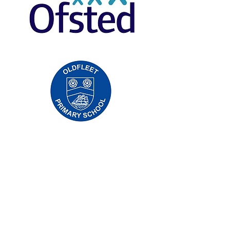
Priory Primary School, Priory Rd, Hull HU5
5RU
Telefonas:
01482 509631
El. paštas:
admin@priory.hull.sch.uk
Vykdomoji vadovė mokytoja: ponia J Mitchell
Mokyklos vadovė: ponia A Thompson
Pradinės tėvų ir visuomenės narių užklausos
bus pateiktos mūsų mokyklos verslo
asistentei D. Kirlew, kuri jas perduos
atitinkamam personalo nariui.