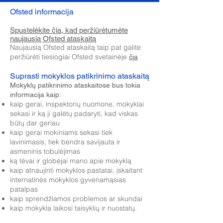
Ofsted informacija
Spustelėkite čia, kad peržiūrėtumėte
naujausią Ofsted ataskaitą
Naujausią Ofsted ataskaitą taip pat galite
peržiūrėti tiesiogiai Ofsted svetainėje
čia
Suprasti mokyklos patikrinimo ataskaitą
Mokyklų patikrinimo ataskaitose bus tokia
informacija kaip:
kaip gerai, inspektorių nuomone, mokyklai
sekasi ir ką ji galėtų padaryti, kad viskas
būtų dar geriau
kaip gerai mokiniams sekasi tiek
lavinimasis, tiek bendra savijauta ir
asmeninis tobulėjimas
ką tėvai ir globėjai mano apie mokyklą
kaip atnaujinti mokyklos pastatai, įskaitant
internatinės mokyklos gyvenamąsias
patalpas
kaip sprendžiamos problemos ar skundai
kaip mokykla laikosi taisyklių ir nuostatų.