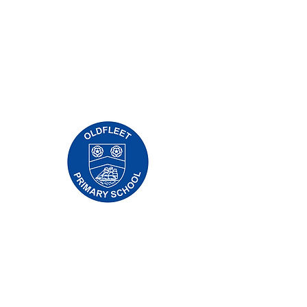
Priory Primary School, Priory Rd, Hull HU5
5RU
تلفن:
01482 509631
پست الکترونیک:
admin@priory.hull.sch.uk
مدیر اجرایی: خانم جی میچل
رئیس مدرسه: خانم تامپسون
سوالات اولیه از والدین و اعضای عمومی به خانم D
Kirlew، دستیار تجاری مدرسه ما خواهد بود، که
سپس آنها را به عضو مربوطه کارکنان ارسال می