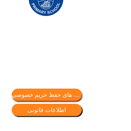
Priory Primary School, Priory Rd, Hull HU5
5RU
تلفن:
01482 509631
پست الکترونیک:
admin@priory.hull.sch.uk
مدیر اجرایی: خانم جی میچل
رئیس مدرسه: خانم تامپسون
سوالات اولیه از والدین و اعضای عمومی به خانم D
Kirlew، دستیار تجاری مدرسه ما خواهد بود، که
سپس آنها را به عضو مربوطه کارکنان ارسال می
کند.
سیاست های حفظ حریم خصوصی
اطلاعات قانونی