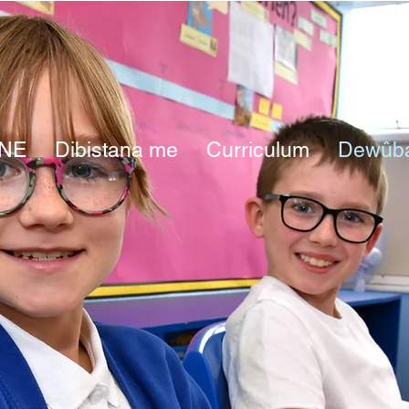
NE
Dibistana me
Curriculum
Dewûb