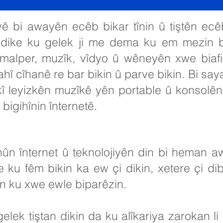
ê bi awayên ecêb bikar tînin û tiştên ecêb
vedike ku gelek ji me dema ku em mezin 
n malper, muzîk, vîdyo û wêneyên xwe biafi
vahî cîhanê re bar bikin û parve bikin. Bi sa
 leyizkên muzîkê yên portable û konsolên lî
 bigihînin înternetê.
ûn înternet û teknolojiyên din bi heman 
 ku fêm bikin ka ew çi dikin, xetere çi di
in ku xwe ewle biparêzin.
lek tiştan dikin da ku alîkariya zarokan li 