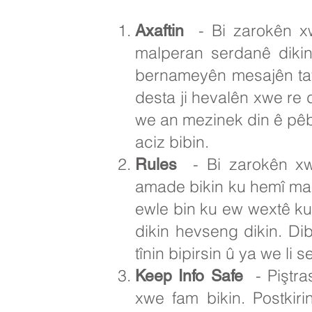
- Bi zarokên xwe
Axaftin
malperan serdanê diki
bernameyên mesajên tav
desta ji hevalên xwe re d
we an mezinek din ê pêbaw
aciz bibin.
- Bi zarokên xwe
Rules
amade bikin ku hemî malb
ewle bin ku ew wextê ku
dikin hevseng dikin. Di
tînin bipirsin û ya we li 
- Piştra
Keep Info Safe
xwe fam bikin. Postkir