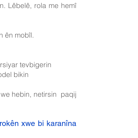
kin. Lêbelê, rola me hemî
n ên mobîl.
rsiyar tevbigerin
del bikin
 we hebin, netirsin
paqij
arokên xwe bi karanîna