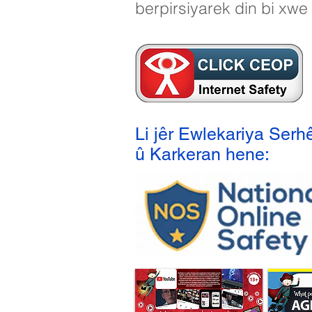
berpirsiyarek din bi xwe 
Li jêr Ewlekariya Ser
û Karkeran hene: