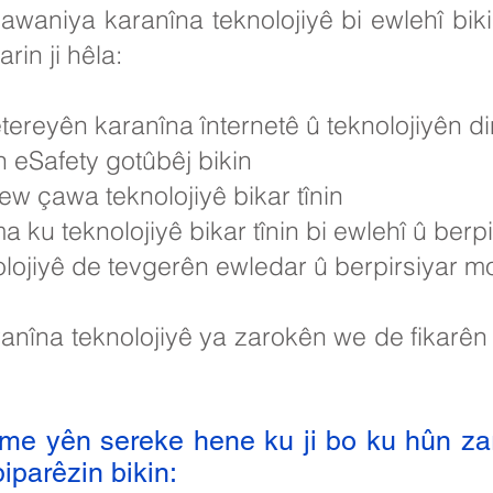
r çawaniya karanîna teknolojiyê bi ewlehî bi
rin ji hêla:
tereyên karanîna înternetê û teknolojiyên di
n eSafety gotûbêj bikin
ew çawa teknolojiyê bikar tînin
ku teknolojiyê bikar tînin bi ewlehî û berpi
lojiyê de tevgerên ewledar û berpirsiyar mo
anîna teknolojiyê ya zarokên we de fikarên
n me yên sereke hene ku ji bo ku hûn z
iparêzin bikin: