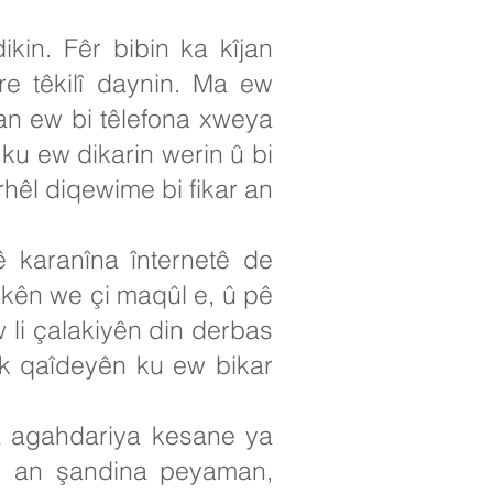
kin. Fêr bibin ka kîjan
e têkilî daynin. Ma ew
an ew bi têlefona xweya
 ku ew dikarin werin û bi
rhêl diqewime bi fikar an
 karanîna înternetê de
rokên we çi maqûl e, û pê
 li çalakiyên din derbas
ek qaîdeyên ku ew bikar
na agahdariya kesane ya
n, an şandina peyaman,