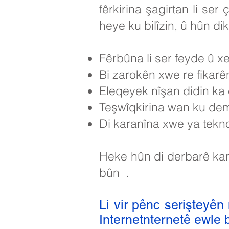
fêrkirina şagirtan li se
heye ku bilîzin, û hûn dika
Fêrbûna li ser feyde û xe
Bi zarokên xwe re fikarê
Eleqeyek nîşan didin ka 
Teşwîqkirina wan ku dema 
Di karanîna xwe ya tekno
Heke hûn di derbarê kar
bûn
.
Li vir pênc serişteyê
Internetnternetê ewle b