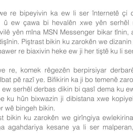
 re bipeyivin ka ew li ser înternetê çi di
n û ew çawa bi hevalên xwe yên serhêl r
ilê yên mîna MSN Messenger bikar tînin, 
işînin. Piştrast bikin ku zarokên we dizanin
er re biaxivin heke ew ji her tiştê ku li se
 re, komek rêgezên berpirsiyar derbarê
at pê razî ye. Bifikirin ka ji bo temenê za
 ew serhêl derbas dikin bi qasî dema ku ew
be ku hûn bixwazin ji dibistana xwe kopiy
ser wê bingeh bikin.
st bikin ku zarokên we girîngiya ewlekiri
ina agahdariya kesane ya li ser malpera