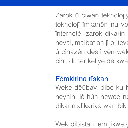
Zarok û ciwan teknolojiy
teknolojî îmkanên nû 
înternetê, zarok dikari
heval, malbat an jî bi te
û cîhazên destî yên wekî
cîhî, di her kêliyê de xwe
Fêmkirina rîskan
Weke dêûbav, dibe ku h
neynin, lê hûn hewce ne
dikarin alîkariya wan bik
Wek dibistan, em jixwe ge