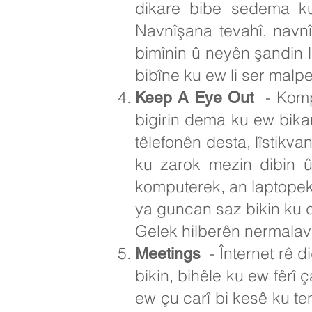
dikare bibe sedema ku
Navnîşana tevahî, navn
bimînin û neyên şandin li
bibîne ku ew li ser malp
- Kompu
Keep A Eye Out
bigirin dema ku ew bikar
têlefonên desta, lîstikva
ku zarok mezin dibin 
komputerek, an laptopek k
ya guncan saz bikin ku d
Gelek hilberên nermalava
- Înternet rê d
Meetings
bikin, bihêle ku ew fêrî
ew çu carî bi kesê ku te