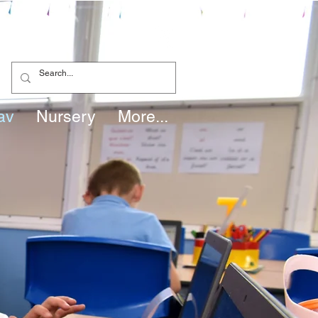
av
Nursery
More...