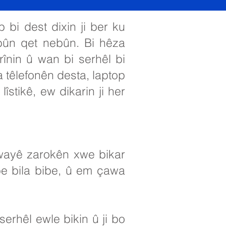
 bi dest dixin ji ber ku
bûn qet nebûn. Bi hêza
rînin û wan bi serhêl bi
ya têlefonên desta, laptop
stikê, ew dikarin ji her
awayê zarokên xwe bikar
be bila bibe, û em çawa
serhêl ewle bikin û ji bo