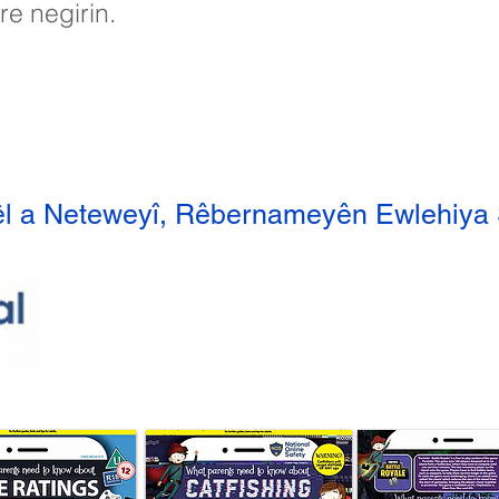
re negirin.
hêl a Neteweyî, Rêbernameyên Ewlehiya 