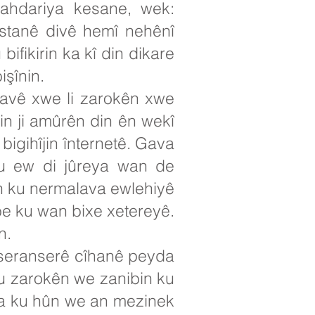
gahdariya kesane, wek:
istanê divê hemî nehênî
ifikirin ka kî din dikare
işînin.
avê xwe li zarokên xwe
rin ji amûrên din ên wekî
 bigihîjin înternetê. Gava
ku ew di jûreya wan de
rin ku nermalava ewlehiyê
be ku wan bixe xetereyê.
n.
i seranserê cîhanê peyda
 ku zarokên we zanibin ku
eya ku hûn we an mezinek