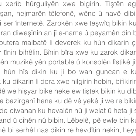
 xerîb hûrguliyên xwe bigirin. Tiştên a
îşan, hejmarên têlefonê, wêne û navê dib
 ser înternetê. Zarokên xwe teşwîq bikin ku b
eran diweşînin an jî e-name û peyamên din b
tera malbatê li deverek ku hûn dikarin ç
 tînin bihêlin. Bînin bîra xwe ku zarok dika
nên muzîkê yên portable û konsolên lîstikê jî
û hûn hîs dikin ku ji bo wan guncan e 
u dikarin li dora xwe hilgirin hebin, bifiki
ê we hişyar bike heke ew tiştek bikin ku di
 bazirganî hene ku dê vê yekê ji we re biki
ide ciwanan ku hevalên nû ji welat û heta j
 çand û cihên nû bibin. Lêbelê, pê ewle bin
nê bi serhêl nas dikin re hevdîtin nekin, h