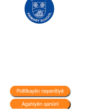
Dibistana Seretayî ya Pêşîn, Priory Rd, Hull
HU5 5RU
Telefon:
01482 509631
Email:
admin@priory.hull.sch.uk
Mamosteya Rêvebir: Xanim J Mitchell
Sereka Dibistanê: Xanim A Thompson
Pirsên destpêkê ji dêûbav û endamên gel re
dê ji Miss D Kirlew, Arîkarê Karsaziya
Dibistana me, ku dûv re wan ji karmendê
têkildar re bişîne.
Polîtîkayên nepenîtiyê
Agahiyên qanûnî