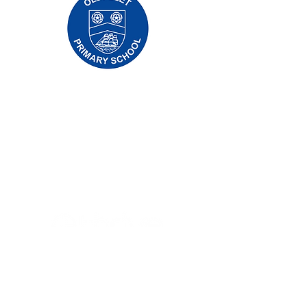
Trường tiểu học Priory, Priory Rd, Hull HU5
5RU
SĐT
:
01482 509631
E-mail:
admin@priory.hull.sch.uk
Trưởng phòng điều hành Giáo viên: Bà J
Mitchell
Hiệu trưởng trường: Mrs A Thompson
Các câu hỏi ban đầu từ phụ huynh và các
thành viên của công chúng sẽ được gửi đến
Cô D Kirlew, Trợ lý Kinh doanh Trường học của
chúng tôi, người sau đó sẽ chuyển các câu
hỏi đó đến nhân viên có liên quan.
Chính sách quyền riêng tư